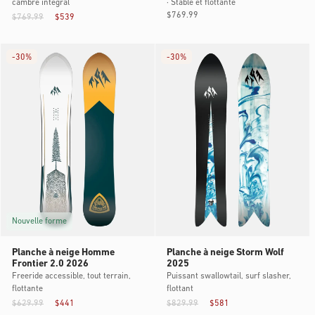
cambre intégral
· Stable et flottante
Prix
$769.99
$769.99
$539
habituel
-
30%
-
30%
Nouvelle forme
Planche à neige Homme
Planche à neige Storm Wolf
Frontier 2.0 2026
2025
Freeride accessible, tout terrain,
Puissant swallowtail, surf slasher,
flottante
flottant
$629.99
$441
$829.99
$581