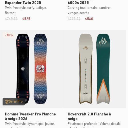
Expander Twin 2025
6000s 2025
Twin freestyle surfy, ludique,
Carving tout terrain, cambre,
flottant
virages serrés
$749.99
$525
$799.99
$560
-
30%
Série Pro
Homme Tweaker Pro Planche
Hovercraft 2.0 Planche à
à neige 2026
neige
Twin freestyle, dynamique, joueur,
Poudreuse profonde · Volume décalé