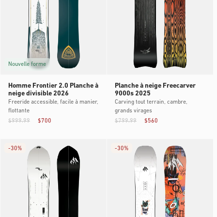
Nouvelle forme
Homme Frontier 2.0 Planche à
Planche à neige Freecarver
neige divisible 2026
9000s 2025
Freeride accessible, facile à manier,
Carving tout terrain, cambre,
flottante
grands virages
$999.99
$700
$799.99
$560
-
30%
-
30%