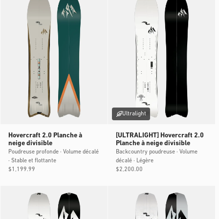
Ultralight
Hovercraft 2.0 Planche à
[ULTRALIGHT] Hovercraft 2.0
neige divisible
Planche à neige divisible
Poudreuse profonde · Volume décalé
Backcountry poudreuse · Volume
· Stable et flottante
décalé · Légère
Prix
$1,199.99
Prix
$2,200.00
habituel
habituel