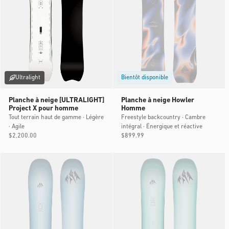
Ultralight
Bientôt disponible
Planche à neige [ULTRALIGHT]
Planche à neige Howler
Project X pour homme
Homme
Tout terrain haut de gamme · Légère
Freestyle backcountry · Cambre
· Agile
intégral · Énergique et réactive
Prix
$2,200.00
Prix
$899.99
habituel
habituel