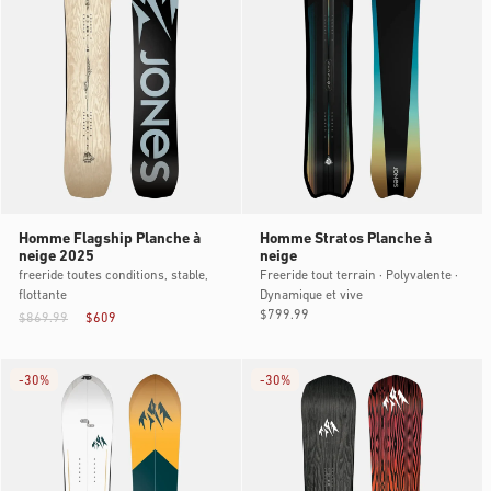
Homme Flagship Planche à
Homme Stratos Planche à
neige 2025
neige
freeride toutes conditions, stable,
Freeride tout terrain · Polyvalente ·
flottante
Dynamique et vive
Prix
$799.99
$869.99
$609
habituel
-
30%
-
30%