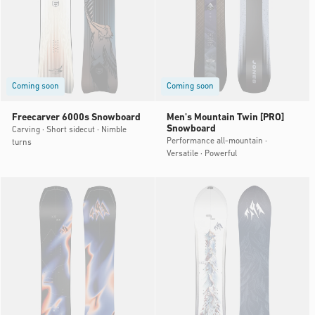
Coming soon
Coming soon
Freecarver 6000s Snowboard
Men's Mountain Twin [PRO]
Snowboard
Carving · Short sidecut · Nimble
Performance all-mountain ·
turns
Versatile · Powerful