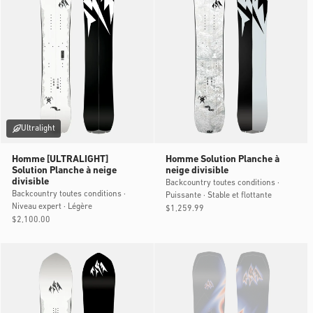
Ultralight
Homme [ULTRALIGHT]
Homme Solution Planche à
Solution Planche à neige
neige divisible
divisible
Backcountry toutes conditions ·
Backcountry toutes conditions ·
Puissante · Stable et flottante
Niveau expert · Légère
Prix
$1,259.99
Prix
$2,100.00
habituel
habituel