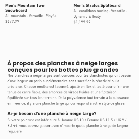
Men's Mountain Twin
Men's Stratos Splitboard
Snowboard
All-conditions touring · Versatile ·
All-mountain · Versatile · Playful
Dynamic & floaty
Prix
$679.99
Prix
$1,199.99
habituel
habituel
À propos des planches à neige larges
conçues pour les bottes plus grandes
Nos planches à neige larges sont conçues pour les planchistes qui ont besoin
d'une largeur au patin supplémentaire sans sacrifier la réactivité ou la
précision. Chaque modèle est façonné, ajusté en flex et testé pour offrir une
tenue de carre fiable, des amorces de virage fluides et une flottaison
équilibrée sur tous les terrains. De la polyvalence tout terrain à la puissance
en freeride, il y a une planche large qui correspond à votre style de glisse.
Ai-je besoin d'une planche à neige large?
Si votre pointure est inférieure à Homme US 10 / Femme US 11.5 / UK 9 /
EU 44, vous pouvez glisser avec n'importe quelle planche à neige de largeur
régulière.