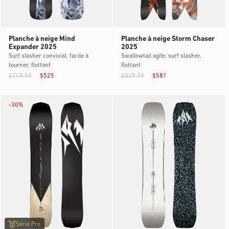
Planche à neige Mind
Planche à neige Storm Chaser
Expander 2025
2025
Surf slasher convivial, facile à
Swallowtail agile, surf slasher,
tourner, flottant
flottant
$749.99
$525
$829.99
$581
-
30%
Série Pro