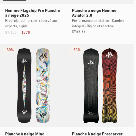
Homme Flagship Pro Planche
Planche à neige Homme
à neige 2025
Aviator 2.0
Freeride tout terrain, réservé aux
Performance en station · Cambre
experts, rigide
intégral · Rigide et réactive
Prix
$769.99
$1,100
$770
habituel
-
30%
-
30%
Planche à neige Mind
Planche à neige Freecarver