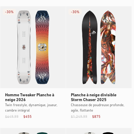
-
30%
-
30%
Homme Tweaker Planche à
Planche à neige divisible
neige 2026
Storm Chaser 2025
Twin freestyle, dynamique, joueur,
Chasseuse de poudreuse profonde,
cambre intégral
agile, flottante
$649.99
$455
$1,249.99
$875