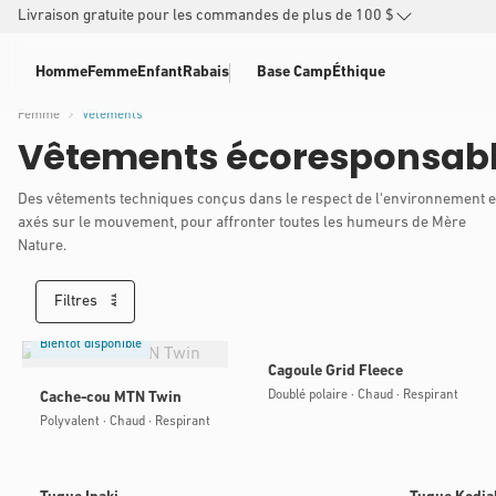
Livraison gratuite pour les commandes de plus de 100 $
PASSER
AU
Homme
Femme
Enfant
Rabais
Base Camp
Éthique
CONTENU
Femme
Vêtements
Vêtements écoresponsab
Des vêtements techniques conçus dans le respect de l'environnement e
axés sur le mouvement, pour affronter toutes les humeurs de Mère
Nature.
Filtres
Bientôt disponible
Bientôt disponible
Cagoule Grid Fleece
Doublé polaire · Chaud · Respirant
Cache-cou MTN Twin
Polyvalent · Chaud · Respirant
Bientôt disponible
Bientôt disponi