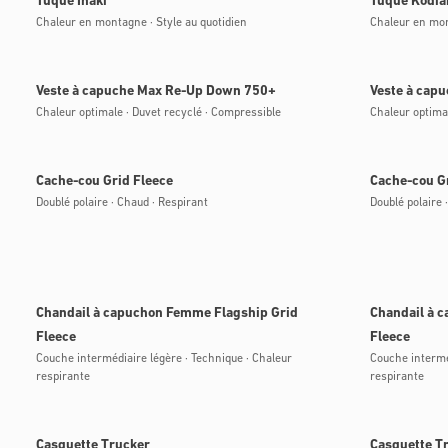
Tuque Inaki
Tuque Kodia
Chaleur en montagne · Style au quotidien
Chaleur en mon
Bientôt disponible
Bientôt disponi
Veste à capuche Max Re-Up Down 750+
Veste à cap
Chaleur optimale · Duvet recyclé · Compressible
Chaleur optima
Bientôt disponible
Bientôt disponi
Cache-cou Grid Fleece
Cache-cou G
Doublé polaire · Chaud · Respirant
Doublé polaire 
Bientôt disponible
Bientôt disponi
Chandail à capuchon Femme Flagship Grid
Chandail à 
Fleece
Fleece
Couche intermédiaire légère · Technique · Chaleur
Couche intermé
respirante
respirante
Bientôt disponible
Bientôt disponi
Casquette Trucker
Casquette T