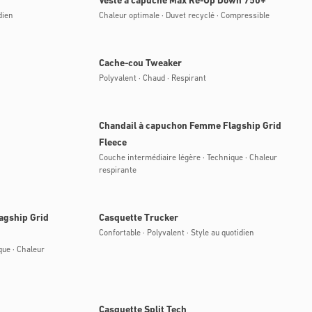
Veste à capuche Max Re-Up Down 750+
dien
Chaleur optimale · Duvet recyclé · Compressible
Bientôt disponible
Cache-cou Tweaker
Polyvalent · Chaud · Respirant
Bientôt disponible
Chandail à capuchon Femme Flagship Grid
Fleece
Couche intermédiaire légère · Technique · Chaleur
respirante
Bientôt disponible
agship Grid
Casquette Trucker
Confortable · Polyvalent · Style au quotidien
que · Chaleur
Bientôt disponible
Casquette Split Tech