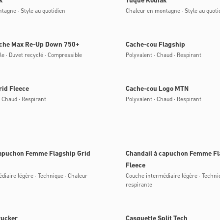
k
Tuque Kodiak
tagne · Style au quotidien
Chaleur en montagne · Style au quoti
ble
Bientôt disponible
uche Max Re-Up Down 750+
Cache-cou Flagship
le · Duvet recyclé · Compressible
Polyvalent · Chaud · Respirant
ble
Bientôt disponible
rid Fleece
Cache-cou Logo MTN
· Chaud · Respirant
Polyvalent · Chaud · Respirant
ble
Bientôt disponible
capuchon Femme Flagship Grid
Chandail à capuchon Femme Fl
Fleece
diaire légère · Technique · Chaleur
Couche intermédiaire légère · Techni
respirante
ble
Bientôt disponible
rucker
Casquette Split Tech