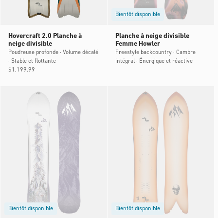
Bientôt disponible
Hovercraft 2.0 Planche à
Planche à neige divisible
neige divisible
Femme Howler
Poudreuse profonde · Volume décalé
Freestyle backcountry · Cambre
· Stable et flottante
intégral · Énergique et réactive
Prix
$1,199.99
habituel
Bientôt disponible
Bientôt disponible