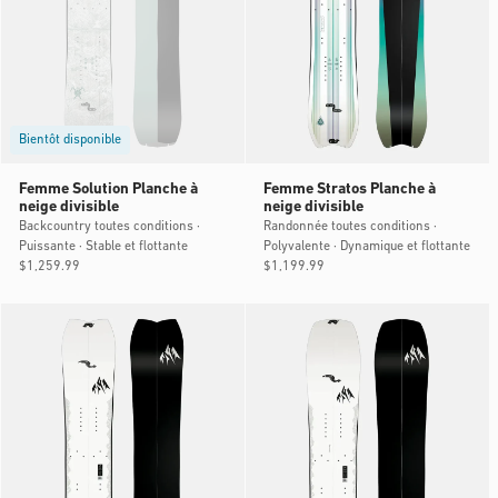
Bientôt disponible
Femme Solution Planche à
Femme Stratos Planche à
neige divisible
neige divisible
Backcountry toutes conditions ·
Randonnée toutes conditions ·
Puissante · Stable et flottante
Polyvalente · Dynamique et flottante
Prix
$1,259.99
Prix
$1,199.99
habituel
habituel