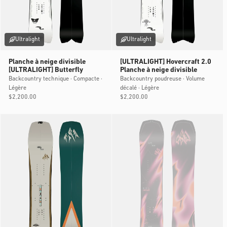
Ultralight
Ultralight
Planche à neige divisible
[ULTRALIGHT] Hovercraft 2.0
[ULTRALIGHT] Butterfly
Planche à neige divisible
Backcountry technique · Compacte ·
Backcountry poudreuse · Volume
Légère
décalé · Légère
Prix
$2,200.00
Prix
$2,200.00
habituel
habituel