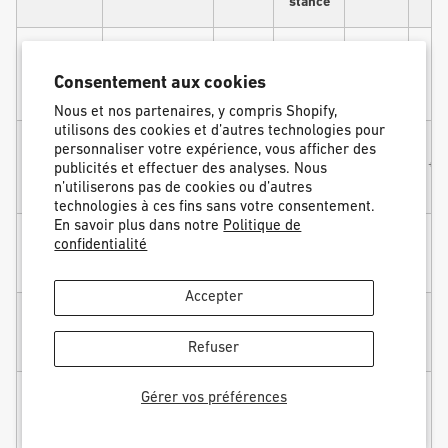
stance
Jeremy
Jones
5'8"
21 po (53
Goofy
+24°
+6
Stance
(173cm)
cm)
Consentement aux cookies
freeride
Nous et nos partenaires, y compris Shopify,
utilisons des cookies et d’autres technologies pour
Jeremy
personnaliser votre expérience, vous afficher des
Jones
5'8"
19,5 po
Goofy
+30°
+15
publicités et effectuer des analyses. Nous
Stance
(173cm)
(49,5 cm)
surf
n’utiliserons pas de cookies ou d’autres
technologies à ces fins sans votre consentement.
En savoir plus dans notre
Politique de
5 pi 1
Elena
19,5 po
confidentialité
Regular
po (155
+18°
0°
Hight
(49,5 cm)
cm)
Accepter
5 pi 8
Victor De
22in
Regular
po (175
+15°
+3
Le Rue
(56cm)
cm)
Refuser
5 pi 8
Gérer vos préférences
22 po
Antti Autti
Regular
po (177
+19°
0°
(56,5 cm)
cm)