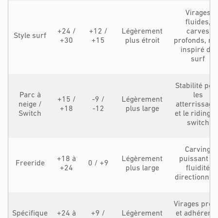
Virages
fluides,
+24 /
+12 /
Légèrement
carves
Style surf
+30
+15
plus étroit
profonds, ri
inspiré du
surf
Stabilité pou
Parc à
les
+15 /
-9 /
Légèrement
neige /
atterrissage
+18
-12
plus large
Switch
et le riding e
switch
Carving
+18 à
Légèrement
puissant et
Freeride
0 / +9
+24
plus large
fluidité
directionnell
Virages préc
Spécifique
+24 à
+9 /
Légèrement
et adhérenc