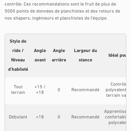
contrôle. Ces recommandations sont le fruit de plus de
5000 points de données de planchistes et des retours de
nos shapers, ingénieurs et planchistes de l'équipe.
Style de
ride /
Angle
Angle
Largeur du
Idéal pour
Niveau
avant
arrière
stance
d'habileté
Contrôle
Tout
+15 /
0
Recommandé
polyvalent e
terrain
+18
terrain vari
Apprentissa
Débutant
+18
0
Recommandé
confortable e
polyvalent