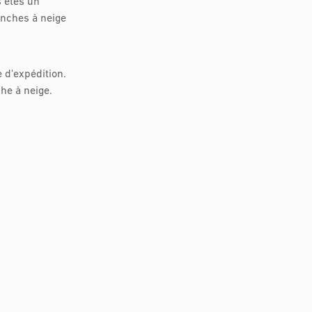
s êtes un
anches à neige
 d'expédition.
he à neige.