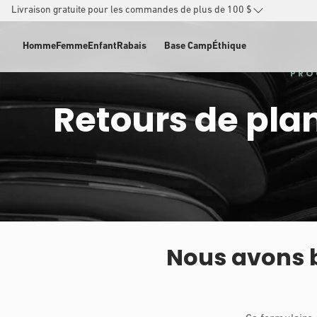
Livraison gratuite pour les commandes de plus de 100 $
PASSER
AU
Homme
Femme
Enfant
Rabais
Base Camp
Éthique
CONTENU
PRO
Retours de plan
Nous avons b