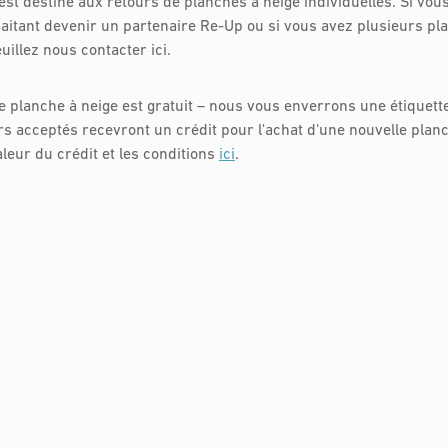
est destiné aux retours de planches à neige individuelles. Si vou
haitant devenir un partenaire Re-Up ou si vous avez plusieurs pl
uillez nous contacter ici.
e planche à neige est gratuit – nous vous enverrons une étiquette
rs acceptés recevront un crédit pour l'achat d'une nouvelle planc
aleur du crédit et les conditions
ici
.