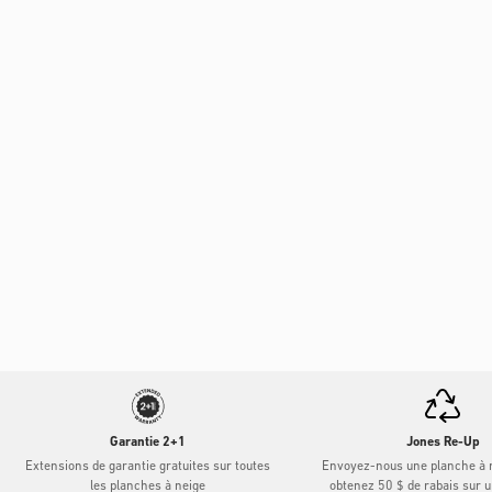
Garantie 2+1
Jones Re-Up
Extensions de garantie gratuites sur toutes
Envoyez-nous une planche à n
les planches à neige
obtenez 50 $ de rabais sur 