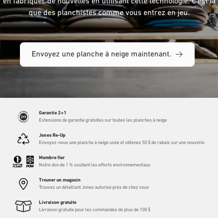
en fabriquer de nouvelles en utilisant cette technologie. C'est là
que des planchistes comme vous entrez en jeu.
Envoyez une planche à neige maintenant.
Garantie 2+1
Extensions de garantie gratuites sur toutes les planches à neige
Jones Re-Up
Envoyez-nous une planche à neige usée et obtenez 50 $ de rabais sur une nouvelle
Membre fier
Notre don de 1 % soutient les efforts environnementaux
Trouver un magasin
Trouvez un détaillant Jones autorisé près de chez vous
Livraison gratuite
Livraison gratuite pour les commandes de plus de 100 $