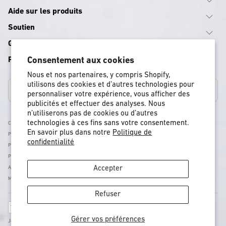
Aide sur les produits
Soutien
Guides d'équipement
Programmes
Consentement aux cookies
Nous et nos partenaires, y compris Shopify,
utilisons des cookies et d’autres technologies pour
Canada
personnaliser votre expérience, vous afficher des
publicités et effectuer des analyses. Nous
n’utiliserons pas de cookies ou d’autres
technologies à ces fins sans votre consentement.
Conditions Générales
En savoir plus dans notre
Politique de
Politique D'expédition
confidentialité
Politique De Retour Et De Remboursement
Politique De Confidentialité
Accessibilité
Accepter
Mentions Légales
Refuser
Moyens
de
Gérer vos préférences
Jones - Nidecker US Inc, 11253 Brockway Rd Suite E202 , CA, Truckee, États-Unis